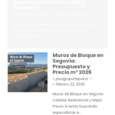
Construcción Profesional y
Duradera
pavigrupohispana
febrero 23, 2026
Empresa especializada en muros de bloque en
Guadalajara En PaviGrupoHispana somos
especialistas e…
Muros de Bloque en
Segovia:
Presupuesto y
Precio m² 2026
pavigrupohispana
febrero 22, 2026
Muros de Bloque en Segovia:
Calidad, Resistencia y Mejor
Precio Si estás buscando
especialistas e…