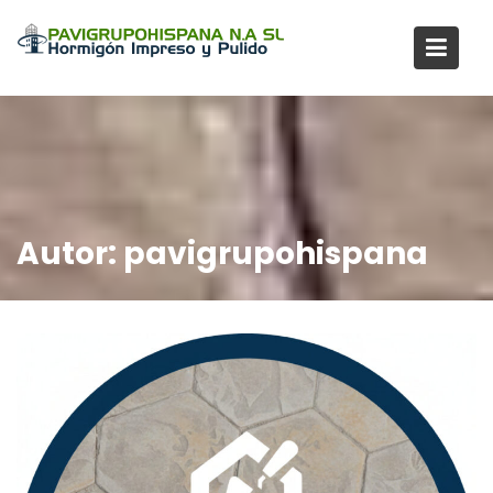
Saltar
al
contenido
Autor:
pavigrupohispana