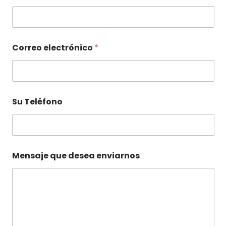
n
v
i
a
r
Correo electrónico
*
n
o
s
d
e
Su Teléfono
s
e
a
Mensaje que desea enviarnos